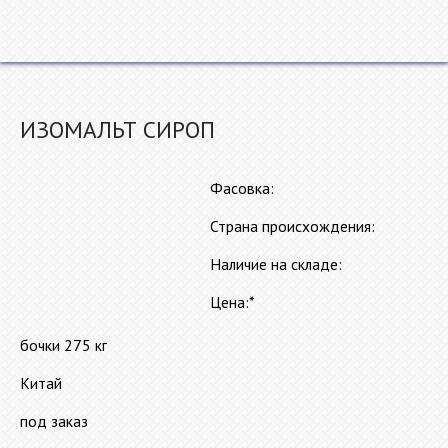
Пищевое и косметическое сырье
ООО "НЕБО"
ИЗОМАЛЬТ СИРОП
Главная
Каталог
Фасовка:
Сырье для пищевой
промышленности
Страна происхождения:
Сырье для косметической
промышленности
Наличие на складе:
Доставка
Цена:*
Где купить
О нас
бочки 275 кг
Контакты
Китай
под заказ