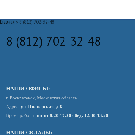
Пищевое и косметическое сырье
ООО "НЕБО"
Главная
» 8 (812) 702-32-48
Главная
8 (812) 702-32-48
Каталог
Сырье для пищевой
промышленности
Сырье для косметической
промышленности
Доставка
Где купить
НАШИ ОФИСЫ:
О нас
г. Воскресенск, Московская область
Контакты
Адрес:
ул. Пионерская, д.6
Время работы:
пн-пт 8:20-17:20
обед: 12:30-13:20
НАШИ СКЛАДЫ: