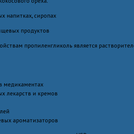
кокосового ореха.
ых напитках, сиропах
ищевых продуктов
ойствам пропиленгликоль является растворител
 в медикаментах
х лекарств и кремов
елей
евых ароматизаторов