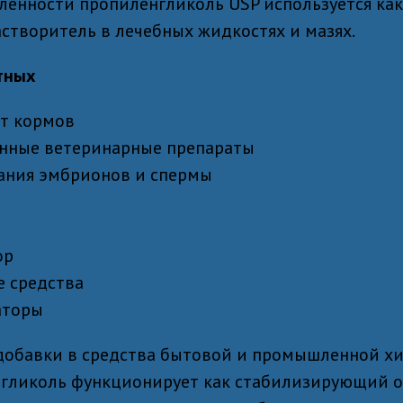
енности пропиленгликоль USP используется как
астворитель в лечебных жидкостях и мазях.
тных
нт кормов
енные ветеринарные препараты
ания эмбрионов и спермы
ор
 средства
аторы
добавки в средства бытовой и промышленной хи
гликоль функционирует как стабилизирующий о