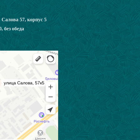
. Салова 57, корпус 5
0, без обеда
етербурга