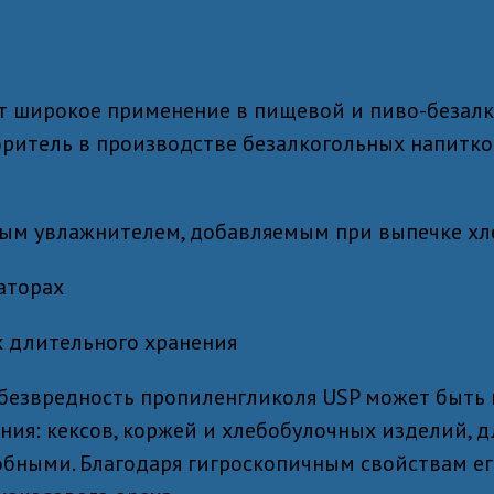
т широкое применение в пищевой и пиво-безал
оритель в производстве безалкогольных напитко
ным увлажнителем, добавляемым при выпечке хл
аторах
х длительного хранения
 безвредность пропиленгликоля USP может быть
ия: кексов, коржей и хлебобулочных изделий, дл
бными. Благодаря гигроскопичным свойствам ег