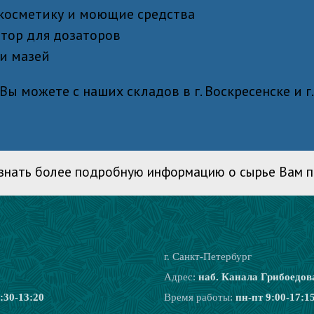
 косметику и моющие средства
тор для дозаторов
и мазей
ы можете с наших складов в г. Воскресенске и г.
 узнать более подробную информацию о сырье Вам 
г. Санкт-Петербург
Адрес:
наб. Канала Грибоедова
:30-13:20
Время работы:
пн-пт 9:00-17:1